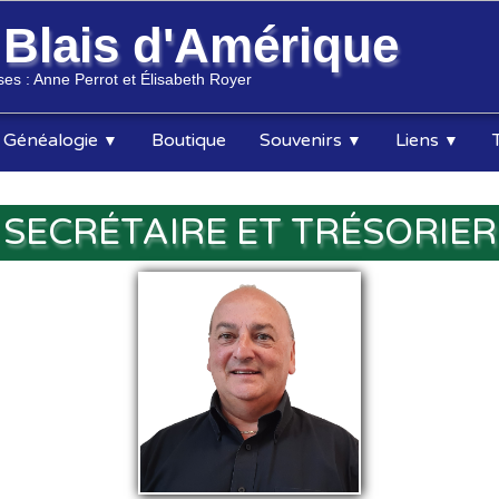
s
Blais d'Amérique
es : Anne Perrot et Élisabeth Royer
Généalogie
Boutique
Souvenirs
Liens
▼
▼
▼
SECRÉTAIRE ET TRÉSORIER