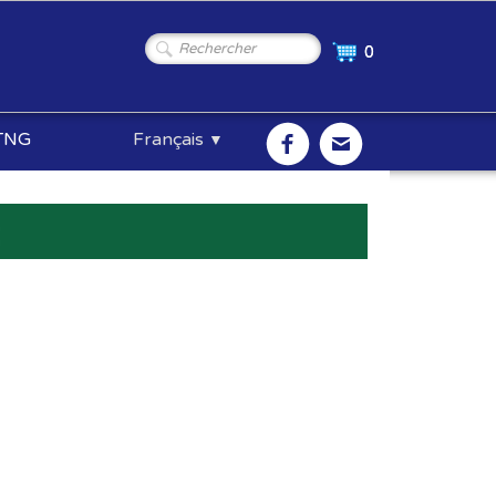
0
TNG
Français
▼