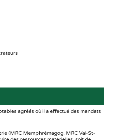
trateurs
tables agréés où il a effectué des mandats
en Estrie (MRC Memphrémagog, MRC Val-St-
ice des ressources matérielles, soit de