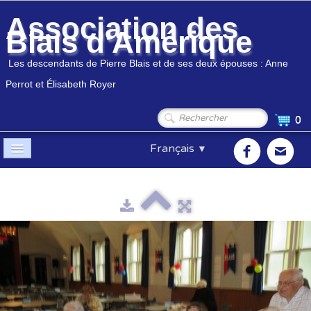
Association des
Blais d'Amérique
Les descendants de Pierre Blais et de ses deux épouses : Anne
Perrot et Élisabeth Royer
0
Français
▼
Accueil
Association
▼
Membres
▼
Généalogie
▼
Boutique