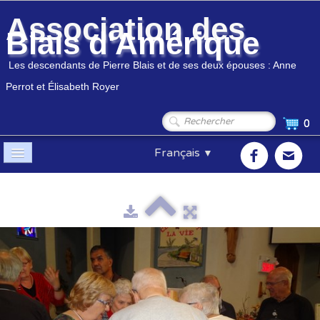
Association des
Blais d'Amérique
Les descendants de Pierre Blais et de ses deux épouses : Anne
Perrot et Élisabeth Royer
0
Français
▼
Accueil
Association
▼
Membres
▼
Généalogie
▼
Boutique