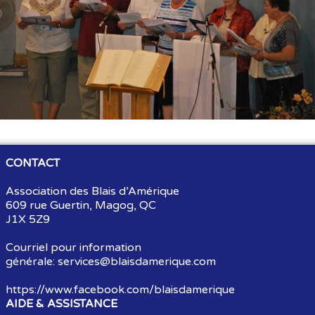
Souvenirs
▼
Liens
▼
TNG
CONTACT
Association des Blais d’Amérique
609 rue Guertin, Magog, QC
J1X 5Z9
Courriel pour information
générale:
services@blaisdamerique.com
https://www.facebook.com/blaisdamerique
AIDE & ASSISTANCE