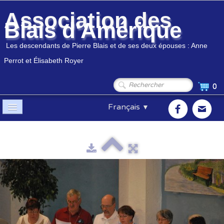
Association des
Blais d'Amérique
Les descendants de Pierre Blais et de ses deux épouses : Anne
Perrot et Élisabeth Royer
0
Français
▼
Accueil
Association
▼
Membres
▼
Généalogie
▼
Boutique