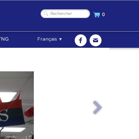
0
TNG
Français
▼