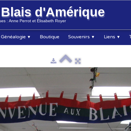
s
Blais d'Amérique
es : Anne Perrot et Élisabeth Royer
Généalogie
Boutique
Souvenirs
Liens
▼
▼
▼