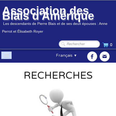
Association des
Blais d'Amérique
Les descendants de Pierre Blais et de ses deux épouses : Anne
Perrot et Élisabeth Royer
0
Français
▼
Accueil
RECHERCHES
Association
▼
Membres
▼
Généalogie
▼
Boutique