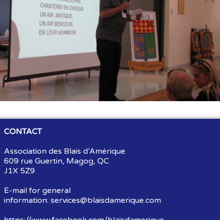
Souvenirs
▼
Links
▼
TNG
CONTACT
Association des Blais d’Amérique
609 rue Guertin, Magog, QC
J1X 5Z9
E-mail for general
information:
services@blaisdamerique.com