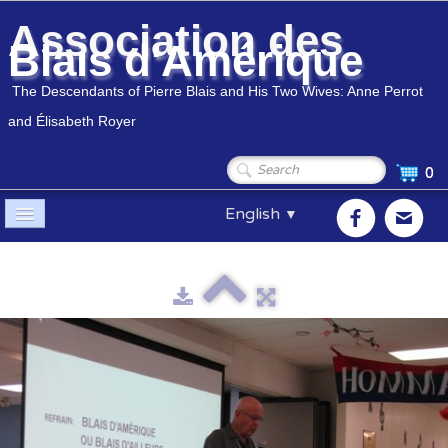
Association des
Blais d'Amérique
The Descendants of Pierre Blais and His Two Wives: Anne Perrot
and Élisabeth Royer
0
English
▼
Home
Association
▼
Members
▼
Genealogy
▼
Shop